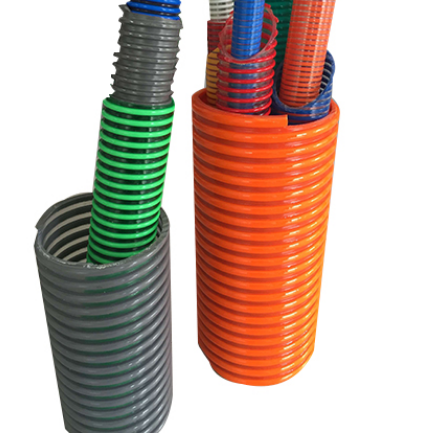
ES
IT
RU
AR
DA
PL
RO
HU