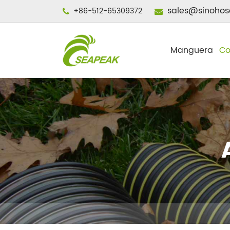
sales@sinohos
+86-512-65309372
Manguera
Co