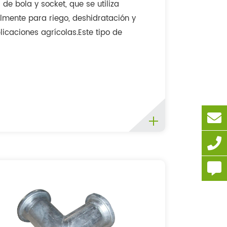
 de bola y socket, que se utiliza
lmente para riego, deshidratación y
licaciones agrícolas.Este tipo de
ios se utiliza ampliamente en acero
zado ligero y duradero con tamaños de