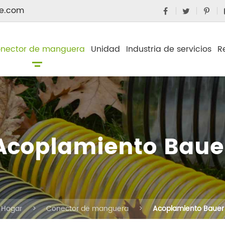
e.com
nector de manguera
Unidad
Industria de servicios
R
Acoplamiento Baue
Hogar
Conector de manguera
Acoplamiento Bauer