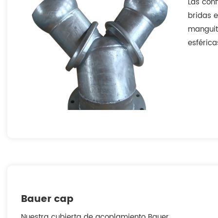
Las con
bridas 
manguit
esférica
externas
manguito
Bauer cap
Nuestra cubierta de acoplamiento Bauer