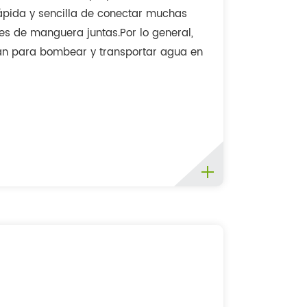
ápida y sencilla de conectar muchas
es de manguera juntas.Por lo general,
izan para bombear y transportar agua en
rucción, el mantenimiento de carreteras
dustrias de riego en g