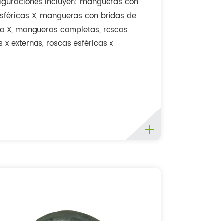
figuraciones incluyen: mangueras con
esféricas X, mangueras con bridas de
o X, mangueras completas, roscas
s x externas, roscas esféricas x
, juntas esféricas o de brida de
 X, barras de repuesto y anillos o di