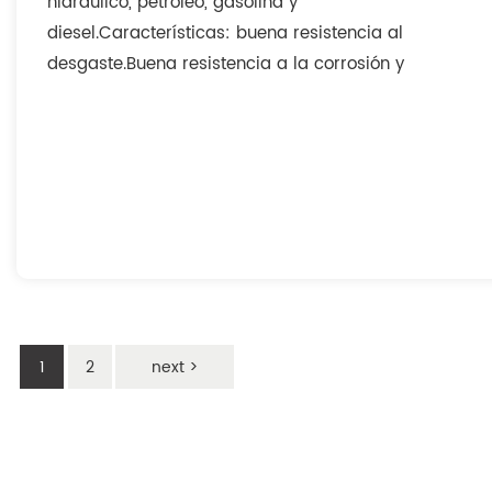
hidráulico, petróleo, gasolina y
diesel.Características: buena resistencia al
desgaste.Buena resistencia a la corrosión y
química.Economía ligera
1
2
next >