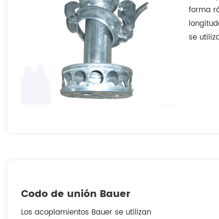
forma r
longitud
se util
la const
y las in
Codo de unión Bauer
Los acoplamientos Bauer se utilizan