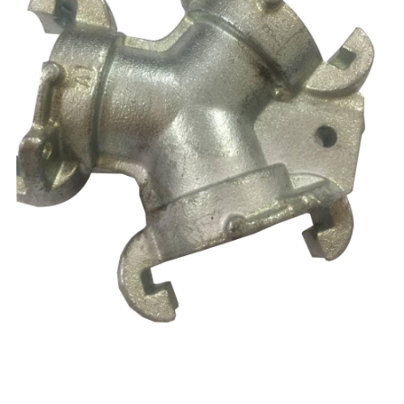
ES
IT
RU
AR
DA
PL
RO
HU