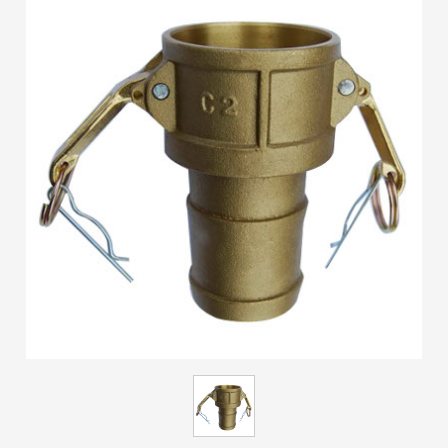
ES
IT
RU
AR
DA
PL
RO
HU