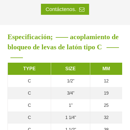
Contáctenos.
Especificación;
acoplamiento de
bloqueo de levas de latón tipo C
TYPE
SIZE
MM
C
1/2"
12
C
3/4"
19
C
1"
25
C
1 1/4"
32
C
1 1/2"
38