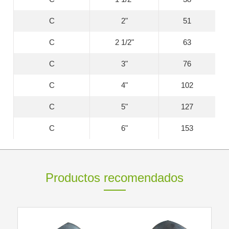
C
2"
51
C
2 1/2"
63
C
3"
76
C
4"
102
C
5"
127
C
6"
153
Productos recomendados